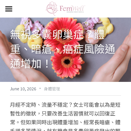
Home
無視多囊卵巢症？體
Services
重、暗瘡、癌症風險通
Health 101
通增加！
Health Check Packages
Contact Us
·
News
June 10, 2026
身體管理
Search
月經不定時、流量不穩定？女士可能會以為是短
暫性的徵狀，只要改善生活習慣就可以回復正
English
常。但如果同時出現體重增加、經常長暗瘡、體
English
毛增多等情況，就有機會是多囊卵巢症發出的警