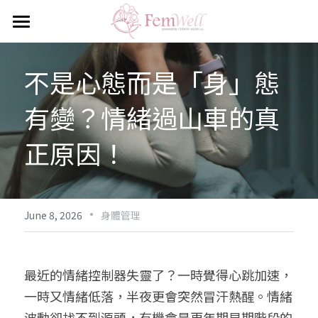
Home
不是心態而是「身」態
Services
有變？情緒過山車的真
Health 101
正原因！
Health Check Packages
Contact Us
·
News
June 8, 2026
身體管理
Search
最近的情緒控制器失靈了？一時覺得心跳加速，
English
一時又情緒低落，半夜更會突然冒汗熱醒。情緒
English
波動卻找不到源頭，有機會是更年期早期階段的