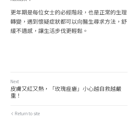
更年期是每位女士的必經階段，也是正常的生理
轉變，遇到懷疑症狀都可以向醫生尋求方法，舒
緩不適感，讓生活步伐更輕鬆。
Next
皮膚又紅又熱，「玫瑰痤瘡」小心越自救越嚴
重！
Return to site