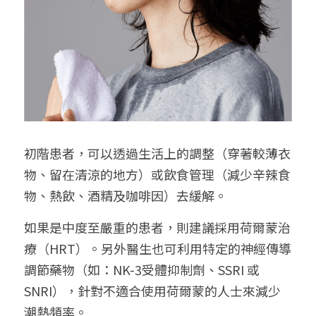
初階患者，可以透過生活上的調整（穿著較薄衣
物、留在清涼的地方）或飲食管理（減少辛辣食
物、熱飲、酒精及咖啡因）去緩解。
如果是中度至嚴重的患者，則建議採用荷爾蒙治
療（HRT）。另外醫生也可利用特定的神經傳導
調節藥物（如：NK-3受體抑制劑、SSRI 或 
SNRI），針對不適合使用荷爾蒙的人士來減少
潮熱頻率。